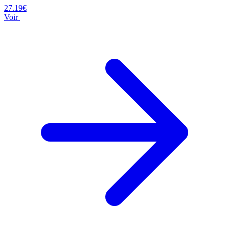
27.19€
Voir