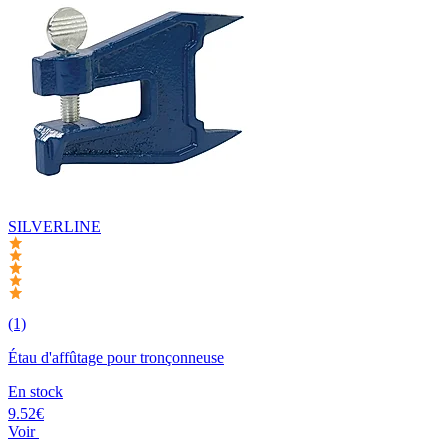
SILVERLINE
(1)
Étau d'affûtage pour tronçonneuse
En stock
9.52€
Voir