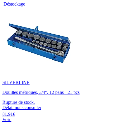
Déstockage
SILVERLINE
Douilles métriques, 3/4", 12 pans - 21 pcs
Rupture de stock.
Délai: nous consulter
81.91€
Voir