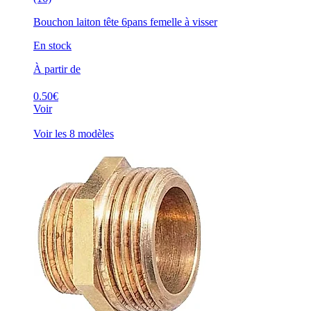
Bouchon laiton tête 6pans femelle à visser
En stock
À partir de
0.50€
Voir
Voir les 8 modèles