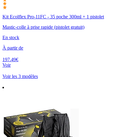
Kit Ecolflex Pro-11FC - 35 poche 300ml + 1 pistolet
Mastic-colle à prise rapide (pistolet gratuit)
En stock
À partir de
197.49€
Voir
Voir les 3 modèles