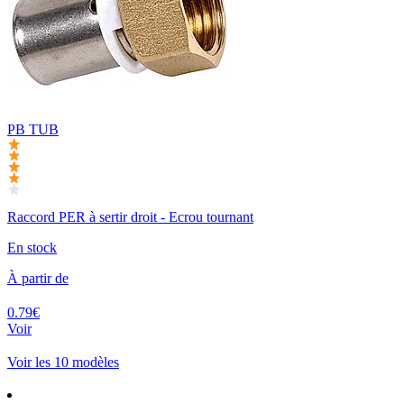
PB TUB
Raccord PER à sertir droit - Ecrou tournant
En stock
À partir de
0.79€
Voir
Voir les 10 modèles