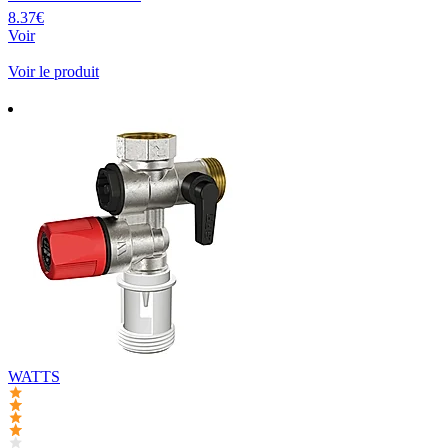
8.37€
Voir
Voir le produit
WATTS