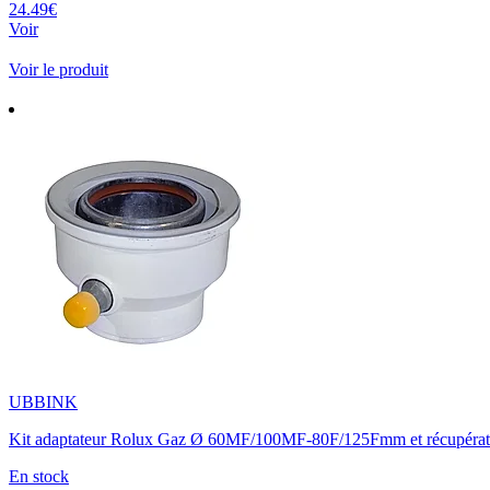
24.49€
Voir
Voir le produit
UBBINK
Kit adaptateur Rolux Gaz Ø 60MF/100MF-80F/125Fmm et récupérate
En stock