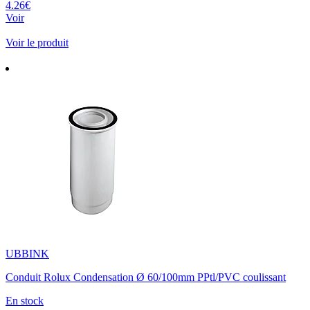
4.26€
Voir
Voir le produit
UBBINK
Conduit Rolux Condensation Ø 60/100mm PPtl/PVC coulissant
En stock