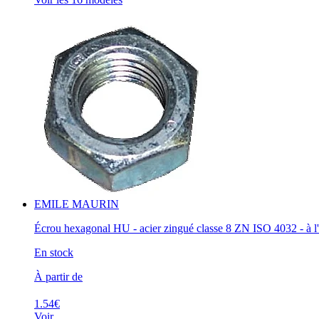
EMILE MAURIN
Écrou hexagonal HU - acier zingué classe 8 ZN ISO 4032 - à l'
En stock
À partir de
1.54€
Voir