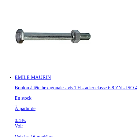
EMILE MAURIN
Boulon à tête hexagonale - vis TH - acier classe 6.8 ZN - ISO 
En stock
À partir de
0.43€
Voir
Voir les 16 modèles