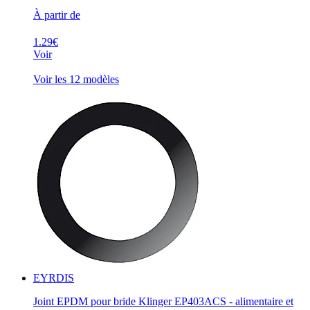
À partir de
1.29€
Voir
Voir les 12 modèles
EYRDIS
Joint EPDM pour bride Klinger EP403ACS - alimentaire et