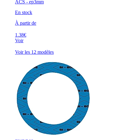
ACS - ep3mm
En stock
À partir de
1.38€
Voir
Voir les 12 modèles