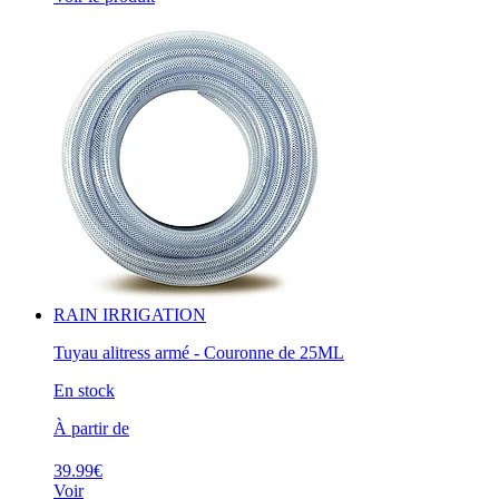
RAIN IRRIGATION
Tuyau alitress armé - Couronne de 25ML
En stock
À partir de
39.99€
Voir