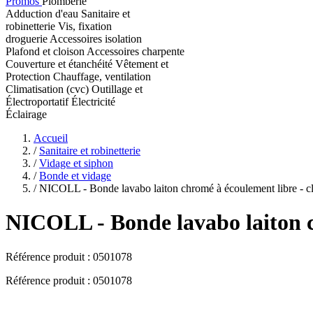
Promos
Plomberie
Adduction d'eau
Sanitaire et
robinetterie
Vis, fixation
droguerie
Accessoires isolation
Plafond et cloison
Accessoires charpente
Couverture et étanchéité
Vêtement et
Protection
Chauffage, ventilation
Climatisation (cvc)
Outillage et
Électroportatif
Électricité
Éclairage
Accueil
/
Sanitaire et robinetterie
/
Vidage et siphon
/
Bonde et vidage
/
NICOLL - Bonde lavabo laiton chromé à écoulement libre - c
NICOLL
- Bonde lavabo laiton 
Référence produit :
0501078
Référence produit : 0501078