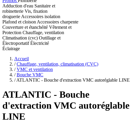
Promos
Plomberie
Adduction d'eau
Sanitaire et
robinetterie
Vis, fixation
droguerie
Accessoires isolation
Plafond et cloison
Accessoires charpente
Couverture et étanchéité
Vêtement et
Protection
Chauffage, ventilation
Climatisation (cvc)
Outillage et
Électroportatif
Électricité
Éclairage
Accueil
/
Chauffage, ventilation, climatisation (CVC)
/
VMC et ventilation
/
Bouche VMC
/
ATLANTIC - Bouche d'extraction VMC autoréglable LINE
ATLANTIC
- Bouche
d'extraction VMC autoréglable
LINE