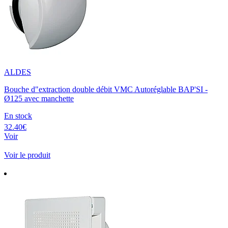
ALDES
Bouche d"extraction double débit VMC Autoréglable BAP'SI -
Ø125 avec manchette
En stock
32.40€
Voir
Voir le produit