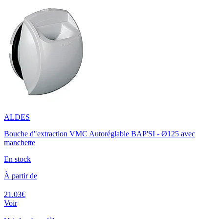
ALDES
Bouche d"extraction VMC Autoréglable BAP'SI - Ø125 avec
manchette
En stock
À partir de
21.03€
Voir