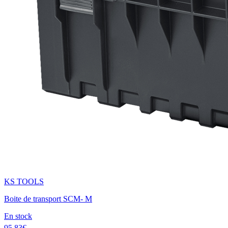
KS TOOLS
Boite de transport SCM- M
En stock
95.83€