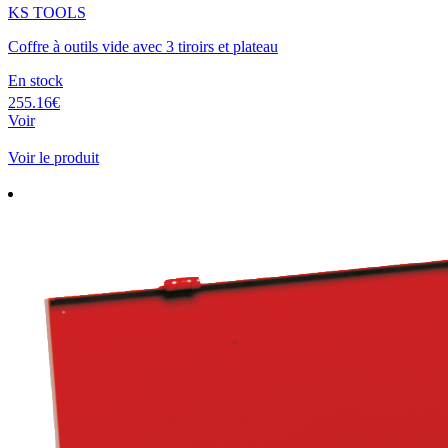
KS TOOLS
Coffre à outils vide avec 3 tiroirs et plateau
En stock
255.16€
Voir
Voir le produit