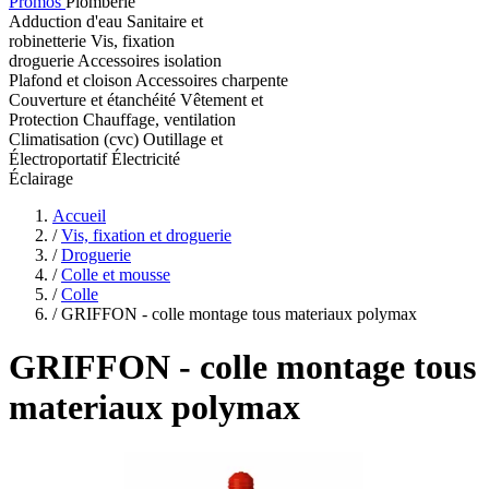
Promos
Plomberie
Adduction d'eau
Sanitaire et
robinetterie
Vis, fixation
droguerie
Accessoires isolation
Plafond et cloison
Accessoires charpente
Couverture et étanchéité
Vêtement et
Protection
Chauffage, ventilation
Climatisation (cvc)
Outillage et
Électroportatif
Électricité
Éclairage
Accueil
/
Vis, fixation et droguerie
/
Droguerie
/
Colle et mousse
/
Colle
/
GRIFFON - colle montage tous materiaux polymax
GRIFFON
- colle montage tous
materiaux polymax