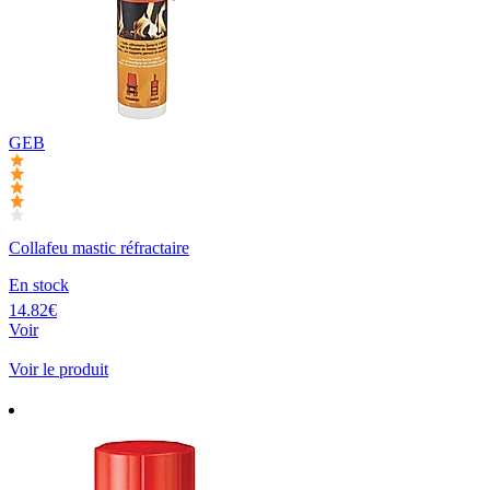
GEB
Collafeu mastic réfractaire
En stock
14.82€
Voir
Voir le produit