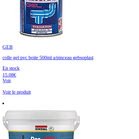
GEB
colle gel pvc boite 500ml a/pinceau gebsoplast
En stock
15.08€
Voir
Voir le produit