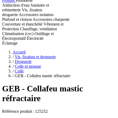
Promos
Plomberie
Adduction d'eau
Sanitaire et
robinetterie
Vis, fixation
droguerie
Accessoires isolation
Plafond et cloison
Accessoires charpente
Couverture et étanchéité
Vêtement et
Protection
Chauffage, ventilation
Climatisation (cvc)
Outillage et
Électroportatif
Électricité
Éclairage
Accueil
/
Vis, fixation et droguerie
/
Droguerie
/
Colle et mousse
/
Colle
/
GEB - Collafeu mastic réfractaire
GEB
- Collafeu mastic
réfractaire
Référence produit :
125252