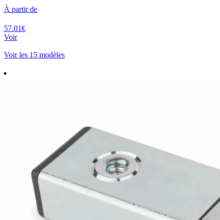
À partir de
57.01€
Voir
Voir les 15 modèles