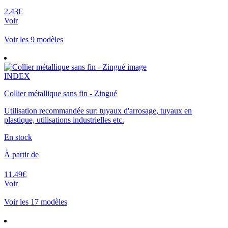
2.43€
Voir
Voir les 9 modèles
INDEX
Collier métallique sans fin - Zingué
Utilisation recommandée sur: tuyaux d'arrosage, tuyaux en
plastique, utilisations industrielles etc.
En stock
À partir de
11.49€
Voir
Voir les 17 modèles