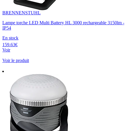
BRENNENSTUHL
Lampe torche LED Multi Battery HL 3000 rechargeable 3150lm -
IP54
En stock
159.63€
Voir
Voir le produit