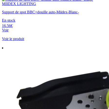
MIIDEX LIGHTING
Support de spot BBC+douille auto-Miidex-Blanc-
En stock
16.56€
Voir
Voir le produit