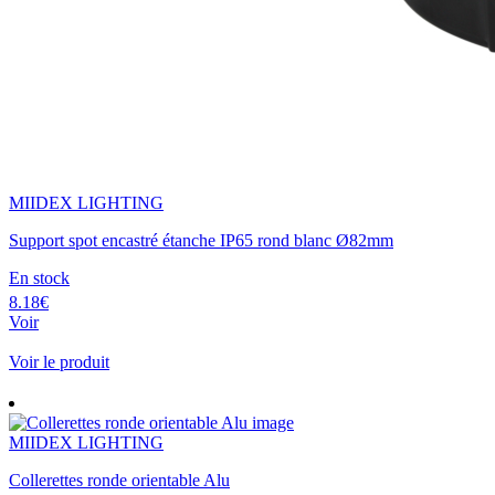
MIIDEX LIGHTING
Support spot encastré étanche IP65 rond blanc Ø82mm
En stock
8.18€
Voir
Voir le produit
MIIDEX LIGHTING
Collerettes ronde orientable Alu