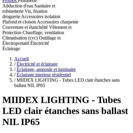
Promos
Plomberie
Adduction d'eau
Sanitaire et
robinetterie
Vis, fixation
droguerie
Accessoires isolation
Plafond et cloison
Accessoires charpente
Couverture et étanchéité
Vêtement et
Protection
Chauffage, ventilation
Climatisation (cvc)
Outillage et
Électroportatif
Électricité
Éclairage
Accueil
/
Électricité et éclairage
/
Éclairage, ampoule et luminaire
/
Éclairage interieur résidentiel
/
MIIDEX LIGHTING - Tubes LED clair étanches sans
ballast NIL IP65
MIIDEX LIGHTING
- Tubes
LED clair étanches sans ballast
NIL IP65