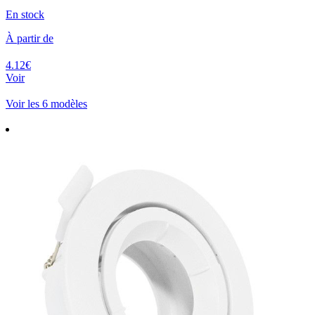
En stock
À partir de
4.12€
Voir
Voir les 6 modèles