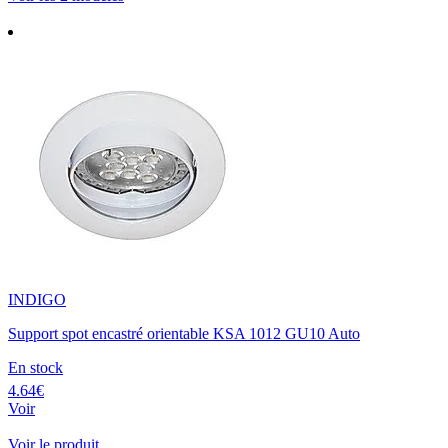
INDIGO
Support spot encastré orientable KSA 1012 GU10 Auto
En stock
4.64€
Voir
Voir le produit