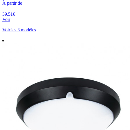
À partir de
39.51€
Voir
Voir les 3 modèles