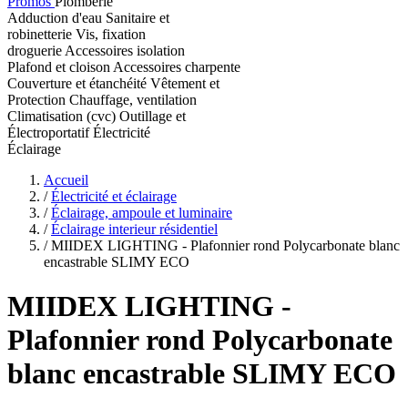
Promos
Plomberie
Adduction d'eau
Sanitaire et
robinetterie
Vis, fixation
droguerie
Accessoires isolation
Plafond et cloison
Accessoires charpente
Couverture et étanchéité
Vêtement et
Protection
Chauffage, ventilation
Climatisation (cvc)
Outillage et
Électroportatif
Électricité
Éclairage
Accueil
/
Électricité et éclairage
/
Éclairage, ampoule et luminaire
/
Éclairage interieur résidentiel
/
MIIDEX LIGHTING - Plafonnier rond Polycarbonate blanc
encastrable SLIMY ECO
MIIDEX LIGHTING
-
Plafonnier rond Polycarbonate
blanc encastrable SLIMY ECO