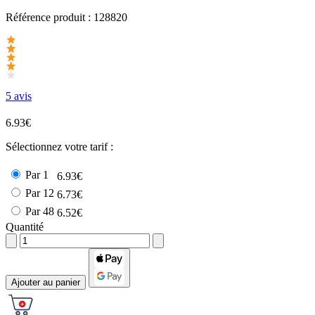
Référence produit :
128820
5 avis
6.93€
Sélectionnez votre tarif :
Par 1
6.93€
Par 12
6.73€
Par 48
6.52€
Quantité
Ajouter au panier