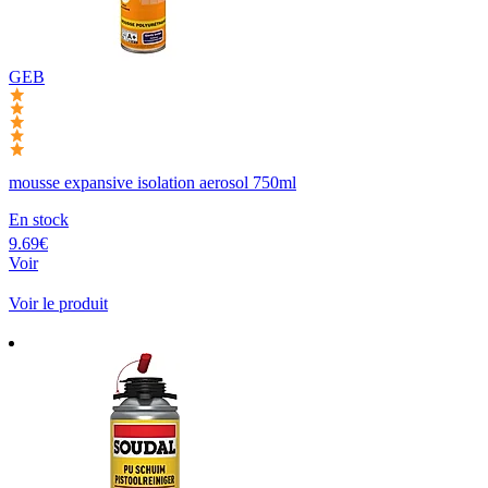
GEB
mousse expansive isolation aerosol 750ml
En stock
9.69€
Voir
Voir le produit