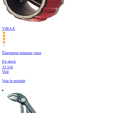
VIRAX
Ébavureur tonneau virax
En stock
33.51€
Voir
Voir le produit