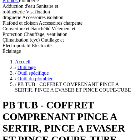
Promos
Plomberie
Adduction d'eau
Sanitaire et
robinetterie
Vis, fixation
droguerie
Accessoires isolation
Plafond et cloison
Accessoires charpente
Couverture et étanchéité
Vêtement et
Protection
Chauffage, ventilation
Climatisation (cvc)
Outillage et
Électroportatif
Électricité
Éclairage
Accueil
/
Outillage
/
Outil spécifique
/
Outil du plombier
/
PB TUB - COFFRET COMPRENANT PINCE A
SERTIR, PINCE A EVASER ET PINCE COUPE-TUBE
PB TUB
- COFFRET
COMPRENANT PINCE A
SERTIR, PINCE A EVASER
ET PINCE COUPE-TUBE