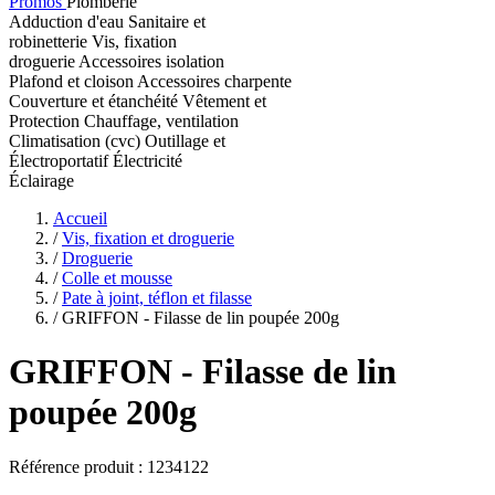
Promos
Plomberie
Adduction d'eau
Sanitaire et
robinetterie
Vis, fixation
droguerie
Accessoires isolation
Plafond et cloison
Accessoires charpente
Couverture et étanchéité
Vêtement et
Protection
Chauffage, ventilation
Climatisation (cvc)
Outillage et
Électroportatif
Électricité
Éclairage
Accueil
/
Vis, fixation et droguerie
/
Droguerie
/
Colle et mousse
/
Pate à joint, téflon et filasse
/
GRIFFON - Filasse de lin poupée 200g
GRIFFON
- Filasse de lin
poupée 200g
Référence produit :
1234122