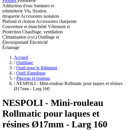
Promos
Plomberie
Adduction d'eau
Sanitaire et
robinetterie
Vis, fixation
droguerie
Accessoires isolation
Plafond et cloison
Accessoires charpente
Couverture et étanchéité
Vêtement et
Protection
Chauffage, ventilation
Climatisation (cvc)
Outillage et
Électroportatif
Électricité
Éclairage
Accueil
/
Outillage
/
Outil pour le Bâtiment
/
Outil d'applique
/
Pinceau et rouleau
/
NESPOLI - Mini-rouleau Rollmatic pour laques et résines
Ø17mm - Larg 160
NESPOLI
- Mini-rouleau
Rollmatic pour laques et
résines Ø17mm - Larg 160