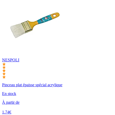
NESPOLI
Pinceau plat épaisse spécial acrylique
En stock
À partir de
1.74€