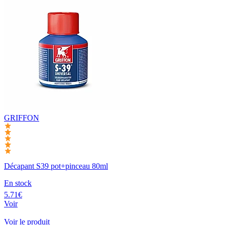
GRIFFON
Décapant S39 pot+pinceau 80ml
En stock
5.71€
Voir
Voir le produit