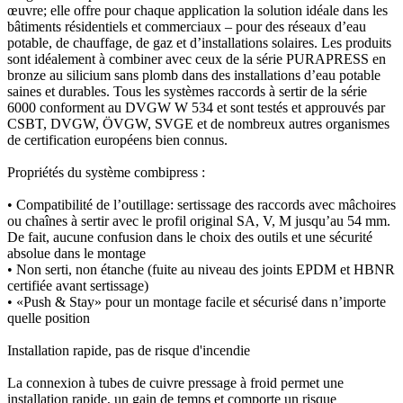
œuvre; elle offre pour chaque application la solution idéale dans les
bâtiments résidentiels et commerciaux – pour des réseaux d’eau
potable, de chauffage, de gaz et d’installations solaires. Les produits
sont idéalement à combiner avec ceux de la série PURAPRESS en
bronze au silicium sans plomb dans des installations d’eau potable
saines et durables. Tous les systèmes raccords à sertir de la série
6000 conforment au DVGW W 534 et sont testés et approuvés par
CSBT, DVGW, ÖVGW, SVGE et de nombreux autres organismes
de certification européens bien connus.
Propriétés du système combipress :
• Compatibilité de l’outillage: sertissage des raccords avec mâchoires
ou chaînes à sertir avec le profil original SA, V, M jusqu’au 54 mm.
De fait, aucune confusion dans le choix des outils et une sécurité
absolue dans le montage
• Non serti, non étanche (fuite au niveau des joints EPDM et HBNR
certifiée avant sertissage)
• «Push & Stay» pour un montage facile et sécurisé dans n’importe
quelle position
Installation rapide, pas de risque d'incendie
La connexion à tubes de cuivre pressage à froid permet une
installation rapide, un gain de temps et comporte un risque