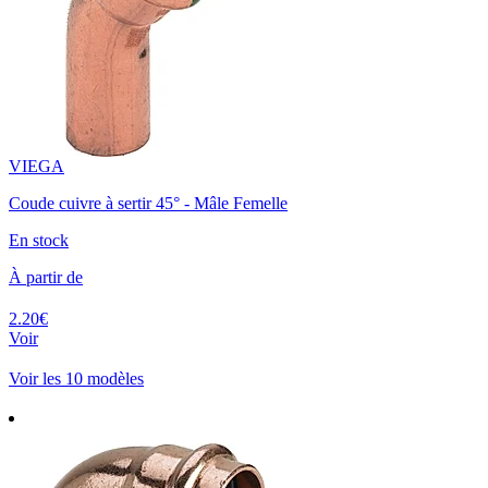
VIEGA
Coude cuivre à sertir 45° - Mâle Femelle
En stock
À partir de
2.20€
Voir
Voir les 10 modèles