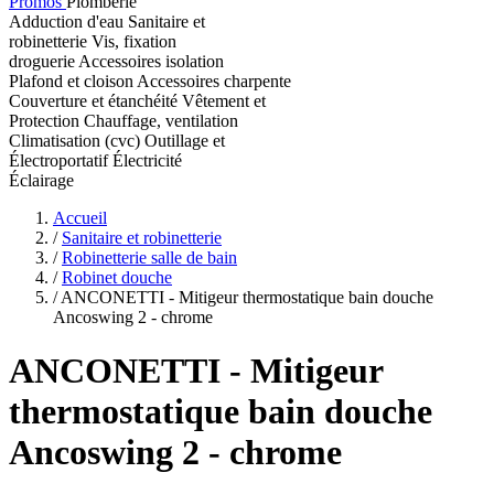
Promos
Plomberie
Adduction d'eau
Sanitaire et
robinetterie
Vis, fixation
droguerie
Accessoires isolation
Plafond et cloison
Accessoires charpente
Couverture et étanchéité
Vêtement et
Protection
Chauffage, ventilation
Climatisation (cvc)
Outillage et
Électroportatif
Électricité
Éclairage
Accueil
/
Sanitaire et robinetterie
/
Robinetterie salle de bain
/
Robinet douche
/
ANCONETTI - Mitigeur thermostatique bain douche
Ancoswing 2 - chrome
ANCONETTI
- Mitigeur
thermostatique bain douche
Ancoswing 2 - chrome