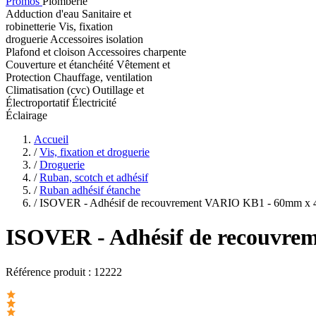
Promos
Plomberie
Adduction d'eau
Sanitaire et
robinetterie
Vis, fixation
droguerie
Accessoires isolation
Plafond et cloison
Accessoires charpente
Couverture et étanchéité
Vêtement et
Protection
Chauffage, ventilation
Climatisation (cvc)
Outillage et
Électroportatif
Électricité
Éclairage
Accueil
/
Vis, fixation et droguerie
/
Droguerie
/
Ruban, scotch et adhésif
/
Ruban adhésif étanche
/
ISOVER - Adhésif de recouvrement VARIO KB1 - 60mm x
ISOVER
- Adhésif de recouvr
Référence produit :
12222