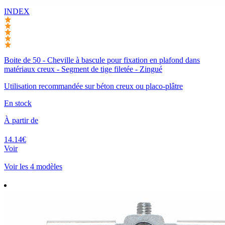
INDEX
Boite de 50 - Cheville à bascule pour fixation en plafond dans
matériaux creux - Segment de tige filetée - Zingué
Utilisation recommandée sur béton creux ou placo-plâtre
En stock
À partir de
14.14€
Voir
Voir les 4 modèles