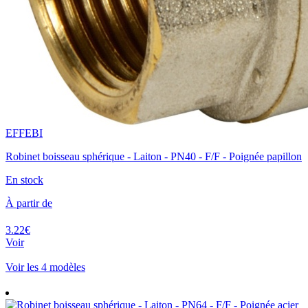
EFFEBI
Robinet boisseau sphérique - Laiton - PN40 - F/F - Poignée papillon
En stock
À partir de
3.22€
Voir
Voir les 4 modèles