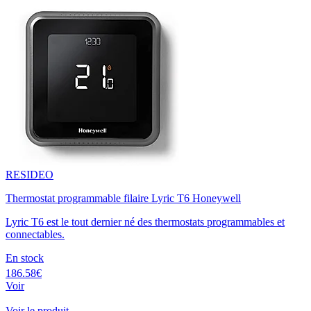
RESIDEO
Thermostat programmable filaire Lyric T6 Honeywell
Lyric T6 est le tout dernier né des thermostats programmables et
connectables.
En stock
186.58€
Voir
Voir le produit