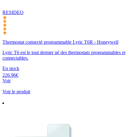
RESIDEO
Thermostat connecté programmable Lyric T6R - Honeywell
Lyric T6 est le tout dernier né des thermostats programmables et
connectables.
En stock
226.96€
Voir
Voir le produit