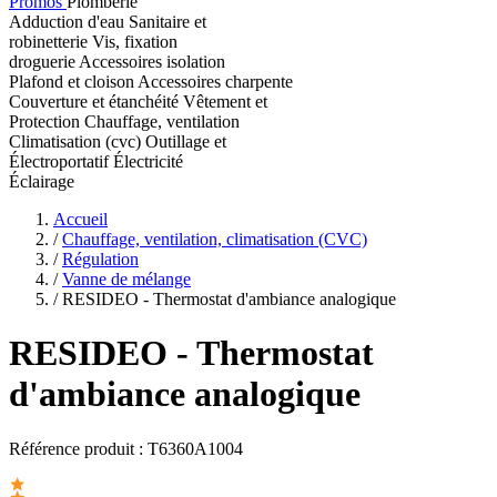
Promos
Plomberie
Adduction d'eau
Sanitaire et
robinetterie
Vis, fixation
droguerie
Accessoires isolation
Plafond et cloison
Accessoires charpente
Couverture et étanchéité
Vêtement et
Protection
Chauffage, ventilation
Climatisation (cvc)
Outillage et
Électroportatif
Électricité
Éclairage
Accueil
/
Chauffage, ventilation, climatisation (CVC)
/
Régulation
/
Vanne de mélange
/
RESIDEO - Thermostat d'ambiance analogique
RESIDEO
- Thermostat
d'ambiance analogique
Référence produit :
T6360A1004