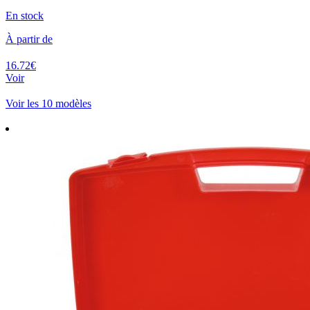
En stock
À partir de
16.72€
Voir
Voir les 10 modèles