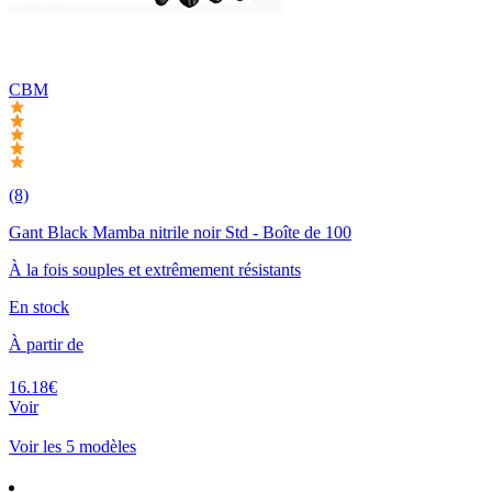
CBM
(8)
Gant Black Mamba nitrile noir Std - Boîte de 100
À la fois souples et extrêmement résistants
En stock
À partir de
16.18€
Voir
Voir les 5 modèles