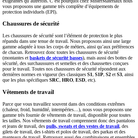
exigeantes qu’autrefois. C’est pourquoi chez MisterMateriaux nous
vous proposons une gamme très complète d’équipements de
protection individuels (EPI).
Chaussures de sécurité
Les chaussures de sécurité sont l’élément de protection le plus
répandu dans une tenue de travail. Nous proposons ainsi une large
gamme adaptée à tous les corps de métiers, ainsi qu’aux préférences
de chacun. Retrouvez donc toutes les chaussures de sécurité
(montantes et
baskets de sécurité basses
), mais aussi des bottes de
sécurité, des surchaussures et semelles et des chaussettes conçues
pour le travail. Toutes nos chaussures de sécurité répondent aux
dernières normes en vigueur (les classiques
S1
,
S1P
,
S2
et
S3
, ainsi
que les plus spécifiques
SRC
,
HRO
,
ESD
, etc).
Vêtements de travail
Parce que vous travaillez souvent dans des conditions extrêmes
(chaleur, froid, humidité, intempéries…), nous vous proposons une
gamme très fournie de vêtements de travail, disponible pour toutes
les tailles. Nos vêtements de travail comprennent donc des pantalons
et jeans de travail, des
pulls, sweats et des vestes de travail
, des
gilets de travail, des t-shirts et polos de travail, des parkas et des
manteaux de travail. Retrouvez aussi des combinaisons et ensembles