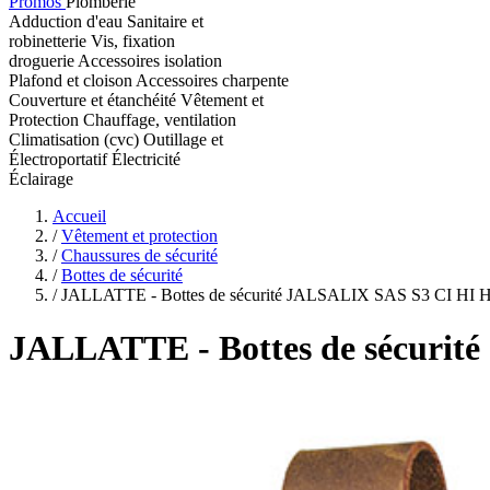
Promos
Plomberie
Adduction d'eau
Sanitaire et
robinetterie
Vis, fixation
droguerie
Accessoires isolation
Plafond et cloison
Accessoires charpente
Couverture et étanchéité
Vêtement et
Protection
Chauffage, ventilation
Climatisation (cvc)
Outillage et
Électroportatif
Électricité
Éclairage
Accueil
/
Vêtement et protection
/
Chaussures de sécurité
/
Bottes de sécurité
/
JALLATTE - Bottes de sécurité JALSALIX SAS S3 CI HI
JALLATTE
- Bottes de sécur