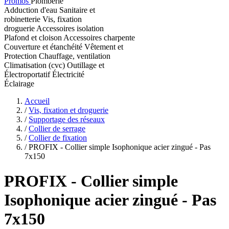
Promos
Plomberie
Adduction d'eau
Sanitaire et
robinetterie
Vis, fixation
droguerie
Accessoires isolation
Plafond et cloison
Accessoires charpente
Couverture et étanchéité
Vêtement et
Protection
Chauffage, ventilation
Climatisation (cvc)
Outillage et
Électroportatif
Électricité
Éclairage
Accueil
/
Vis, fixation et droguerie
/
Supportage des réseaux
/
Collier de serrage
/
Collier de fixation
/
PROFIX - Collier simple Isophonique acier zingué - Pas
7x150
PROFIX
- Collier simple
Isophonique acier zingué - Pas
7x150