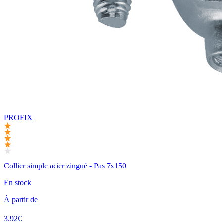
PROFIX
Collier simple acier zingué - Pas 7x150
En stock
À partir de
3.92€