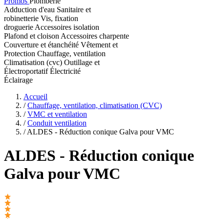
Promos
Plomberie
Adduction d'eau
Sanitaire et
robinetterie
Vis, fixation
droguerie
Accessoires isolation
Plafond et cloison
Accessoires charpente
Couverture et étanchéité
Vêtement et
Protection
Chauffage, ventilation
Climatisation (cvc)
Outillage et
Électroportatif
Électricité
Éclairage
Accueil
/
Chauffage, ventilation, climatisation (CVC)
/
VMC et ventilation
/
Conduit ventilation
/
ALDES - Réduction conique Galva pour VMC
ALDES
- Réduction conique
Galva pour VMC