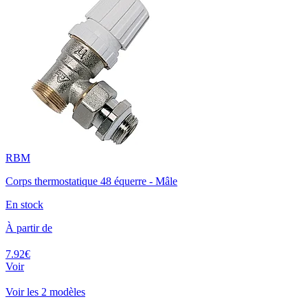
RBM
Corps thermostatique 48 équerre - Mâle
En stock
À partir de
7.92€
Voir
Voir les 2 modèles