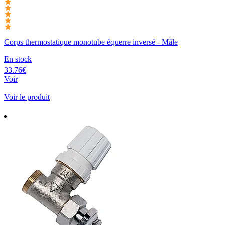
Corps thermostatique monotube équerre inversé - Mâle
En stock
33.76€
Voir
Voir le produit