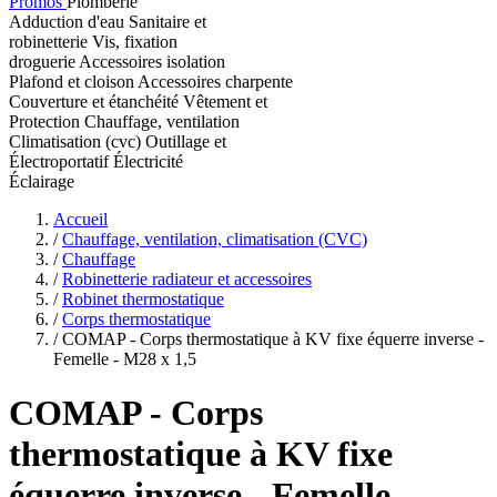
Promos
Plomberie
Adduction d'eau
Sanitaire et
robinetterie
Vis, fixation
droguerie
Accessoires isolation
Plafond et cloison
Accessoires charpente
Couverture et étanchéité
Vêtement et
Protection
Chauffage, ventilation
Climatisation (cvc)
Outillage et
Électroportatif
Électricité
Éclairage
Accueil
/
Chauffage, ventilation, climatisation (CVC)
/
Chauffage
/
Robinetterie radiateur et accessoires
/
Robinet thermostatique
/
Corps thermostatique
/
COMAP - Corps thermostatique à KV fixe équerre inverse -
Femelle - M28 x 1,5
COMAP
- Corps
thermostatique à KV fixe
équerre inverse - Femelle -