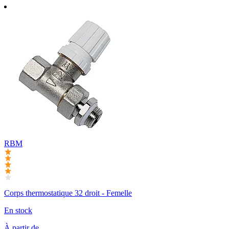
RBM
Corps thermostatique 32 droit - Femelle
En stock
À partir de