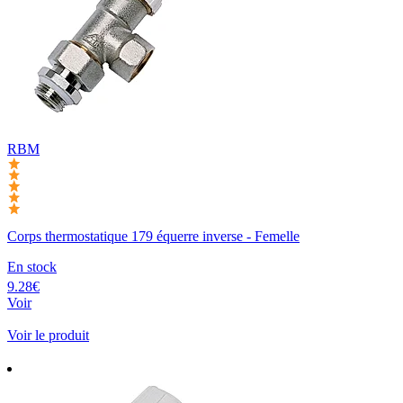
RBM
Corps thermostatique 179 équerre inverse - Femelle
En stock
9.28€
Voir
Voir le produit