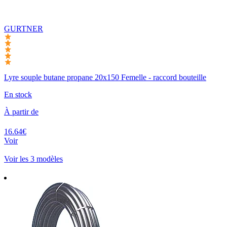
GURTNER
Lyre souple butane propane 20x150 Femelle - raccord bouteille
En stock
À partir de
16.64€
Voir
Voir les 3 modèles