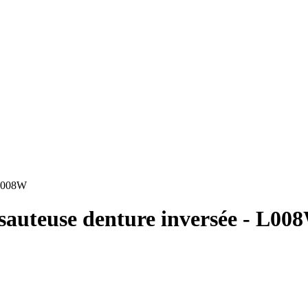
 L008W
 sauteuse denture inversée - L00