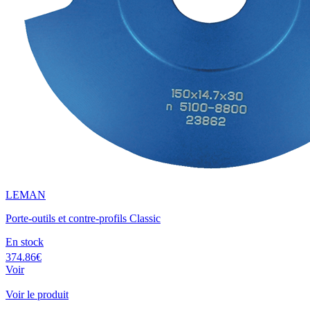
LEMAN
Porte-outils et contre-profils Classic
En stock
374.86€
Voir
Voir le produit