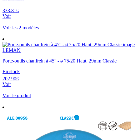
333.81€
Voir
Voir les 2 modèles
LEMAN
Porte-outils chanfrein à 45° - ø 75/20 Haut. 29mm Classic
En stock
202.90€
Voir
Voir le produit