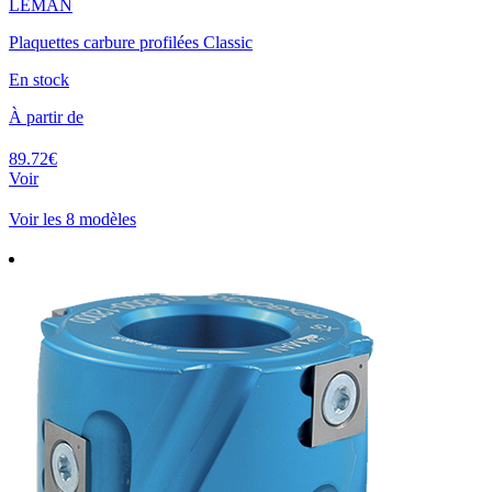
LEMAN
Plaquettes carbure profilées Classic
En stock
À partir de
89.72€
Voir
Voir les 8 modèles