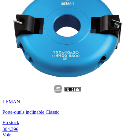
LEMAN
Porte-outils inclinable Classic
En stock
304.39€
Voir