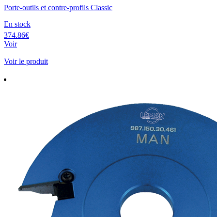
Porte-outils et contre-profils Classic
En stock
374.86€
Voir
Voir le produit