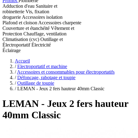
Promos
Plomberie
Adduction d'eau
Sanitaire et
robinetterie
Vis, fixation
droguerie
Accessoires isolation
Plafond et cloison
Accessoires charpente
Couverture et étanchéité
Vêtement et
Protection
Chauffage, ventilation
Climatisation (cvc)
Outillage et
Électroportatif
Électricité
Éclairage
Accueil
/
Electroportatif et machine
/
Accessoires et consommables pour électroportatifs
/
Défonçage, rabotage et toupie
/
Outillage de toupie
/
LEMAN - Jeux 2 fers hauteur 40mm Classic
LEMAN
- Jeux 2 fers hauteur
40mm Classic