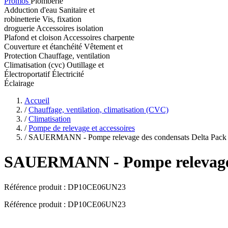
Promos
Plomberie
Adduction d'eau
Sanitaire et
robinetterie
Vis, fixation
droguerie
Accessoires isolation
Plafond et cloison
Accessoires charpente
Couverture et étanchéité
Vêtement et
Protection
Chauffage, ventilation
Climatisation (cvc)
Outillage et
Électroportatif
Électricité
Éclairage
Accueil
/
Chauffage, ventilation, climatisation (CVC)
/
Climatisation
/
Pompe de relevage et accessoires
/
SAUERMANN - Pompe relevage des condensats Delta Pack SI
SAUERMANN
- Pompe relevage
Référence produit :
DP10CE06UN23
Référence produit : DP10CE06UN23