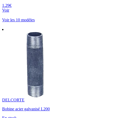
1.29€
Voir
Voir les 10 modèles
DELCORTE
Bobine acier galvanisé L200
En stock