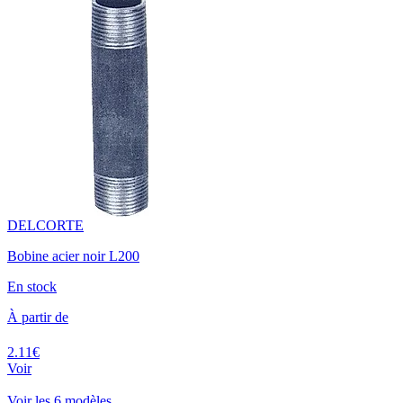
DELCORTE
Bobine acier noir L200
En stock
À partir de
2.11€
Voir
Voir les 6 modèles