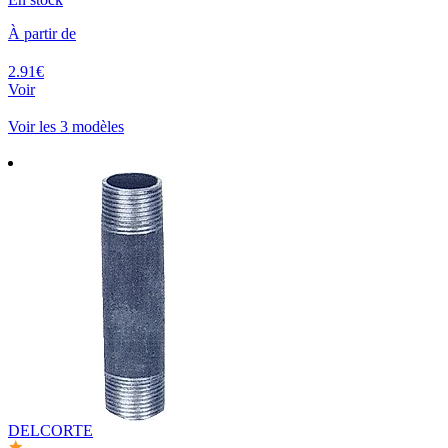
À partir de
2.91€
Voir
Voir les 3 modèles
DELCORTE