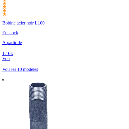
Bobine acier noir L100
En stock
À partir de
1.16€
Voir
Voir les 10 modèles