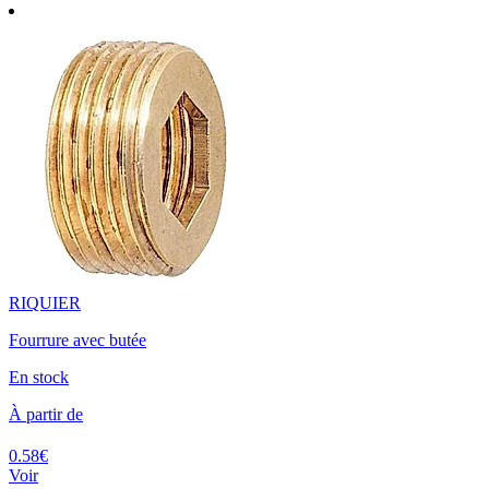
RIQUIER
Fourrure avec butée
En stock
À partir de
0.58€
Voir