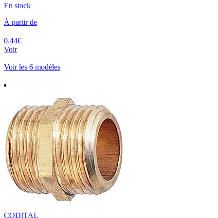
En stock
À partir de
0.44€
Voir
Voir les 6 modèles
CODITAL