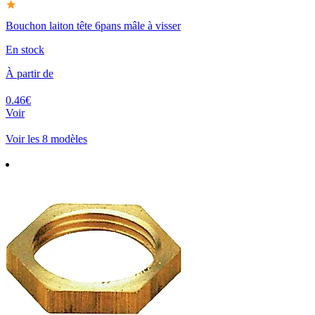
Bouchon laiton tête 6pans mâle à visser
En stock
À partir de
0.46€
Voir
Voir les 8 modèles