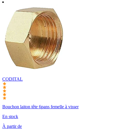
CODITAL
Bouchon laiton tête 6pans femelle à visser
En stock
À partir de