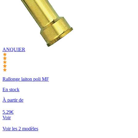
ANQUIER
Rallonge laiton poli MF
En stock
À partir de
5.29€
Voir
Voir les 2 modèles