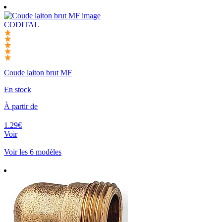
CODITAL
Coude laiton brut MF
En stock
À partir de
1.29€
Voir
Voir les 6 modèles