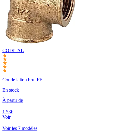
CODITAL
Coude laiton brut FF
En stock
À partir de
1.53€
Voir
Voir les 7 modèles