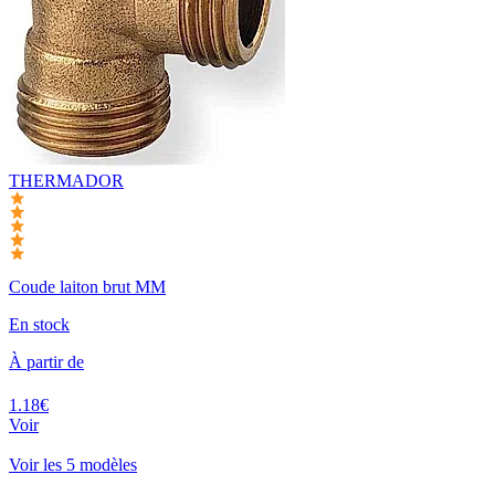
THERMADOR
Coude laiton brut MM
En stock
À partir de
1.18€
Voir
Voir les 5 modèles