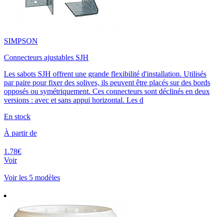
SIMPSON
Connecteurs ajustables SJH
Les sabots SJH offrent une grande flexibilité d'installation. Utilisés
par paire pour fixer des solives, ils peuvent être placés sur des bords
opposés ou symétriquement. Ces connecteurs sont déclinés en deux
versions : avec et sans appui horizontal. Les d
En stock
À partir de
1.78€
Voir
Voir les 5 modèles