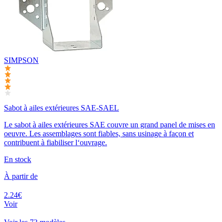
SIMPSON
Sabot à ailes extérieures SAE-SAEL
Le sabot à ailes extérieures SAE couvre un grand panel de mises en
oeuvre. Les assemblages sont fiables, sans usinage à façon et
contribuent à fiabiliser l‘ouvrage.
En stock
À partir de
2.24€
Voir