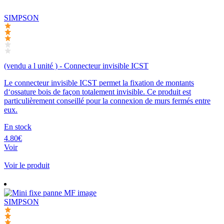
SIMPSON
(vendu a l unité ) - Connecteur invisible ICST
Le connecteur invisible ICST permet la fixation de montants
d‘ossature bois de façon totalement invisible. Ce produit est
particulièrement conseillé pour la connexion de murs fermés entre
eux.
En stock
4.80€
Voir
Voir le produit
SIMPSON