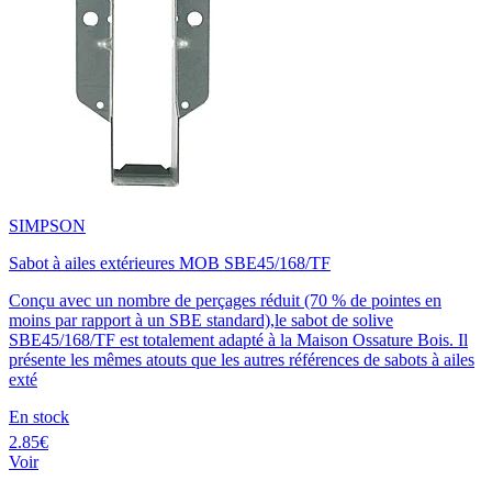
SIMPSON
Sabot à ailes extérieures MOB SBE45/168/TF
Conçu avec un nombre de perçages réduit (70 % de pointes en
moins par rapport à un SBE standard),le sabot de solive
SBE45/168/TF est totalement adapté à la Maison Ossature Bois. Il
présente les mêmes atouts que les autres références de sabots à ailes
exté
En stock
2.85€
Voir