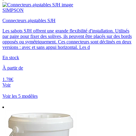
SIMPSON
Connecteurs ajustables SJH
Les sabots SJH offrent une grande flexibilité d'installation. Utilisés
par paire pour fixer des solives, ils peuvent être placés sur des bords
opposés ou symétriquement. Ces connecteurs sont déclinés en deux
versions : avec et sans appui horizontal. Les d
En stock
À partir de
1.78€
Voir
Voir les 5 modèles