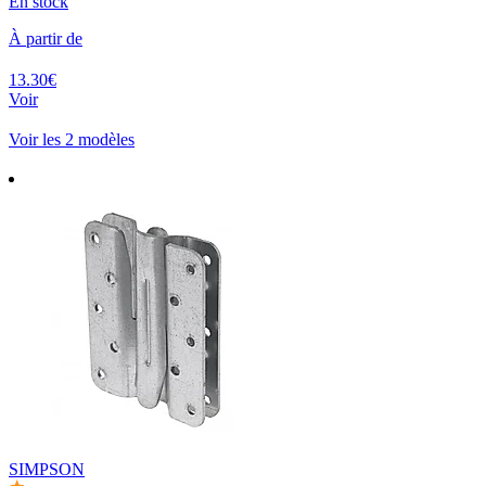
En stock
À partir de
13.30€
Voir
Voir les 2 modèles
SIMPSON