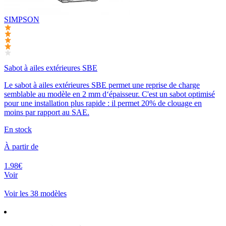
SIMPSON
Sabot à ailes extérieures SBE
Le sabot à ailes extérieures SBE permet une reprise de charge
semblable au modèle en 2 mm d‘épaisseur. C'est un sabot optimisé
pour une installation plus rapide : il permet 20% de clouage en
moins par rapport au SAE.
En stock
À partir de
1.98€
Voir
Voir les 38 modèles