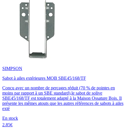
SIMPSON
Sabot à ailes extérieures MOB SBE45/168/TF
Conçu avec un nombre de perçages réduit (70 % de pointes en
moins par rapport à un SBE standard),le sabot de solive
SBE45/168/TF est totalement adapté à la Maison Ossature Bois. Il
présente les mêmes atouts que les autres références de sabots à ailes
exté
En stock
2.85€