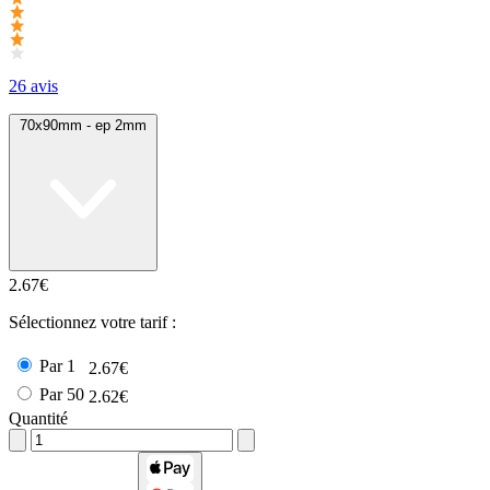
26 avis
70x90mm - ep 2mm
2.67€
Sélectionnez votre tarif :
Par 1
2.67€
Par 50
2.62€
Quantité