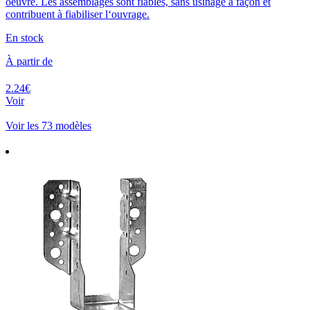
oeuvre. Les assemblages sont fiables, sans usinage à façon et
contribuent à fiabiliser l‘ouvrage.
En stock
À partir de
2.24€
Voir
Voir les 73 modèles