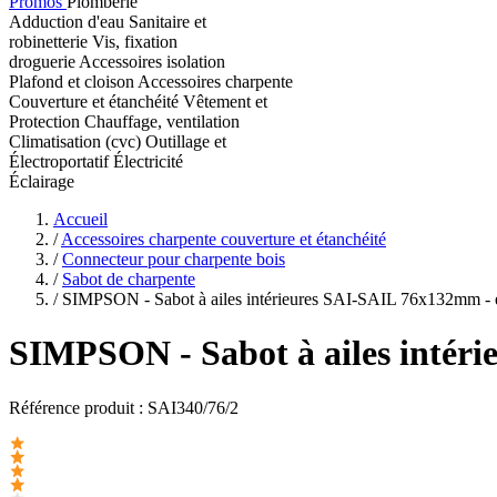
Promos
Plomberie
Adduction d'eau
Sanitaire et
robinetterie
Vis, fixation
droguerie
Accessoires isolation
Plafond et cloison
Accessoires charpente
Couverture et étanchéité
Vêtement et
Protection
Chauffage, ventilation
Climatisation (cvc)
Outillage et
Électroportatif
Électricité
Éclairage
Accueil
/
Accessoires charpente couverture et étanchéité
/
Connecteur pour charpente bois
/
Sabot de charpente
/
SIMPSON - Sabot à ailes intérieures SAI-SAIL 76x132mm -
SIMPSON
- Sabot à ailes inté
Référence produit :
SAI340/76/2