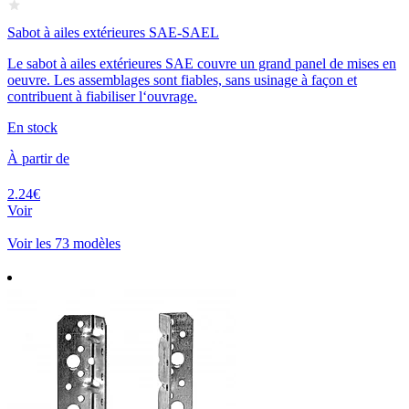
Sabot à ailes extérieures SAE-SAEL
Le sabot à ailes extérieures SAE couvre un grand panel de mises en
oeuvre. Les assemblages sont fiables, sans usinage à façon et
contribuent à fiabiliser l‘ouvrage.
En stock
À partir de
2.24€
Voir
Voir les 73 modèles