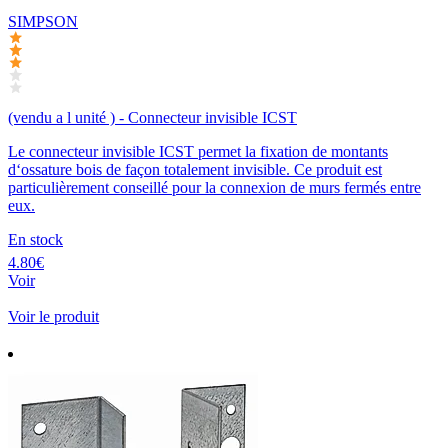
SIMPSON
(vendu a l unité ) - Connecteur invisible ICST
Le connecteur invisible ICST permet la fixation de montants
d‘ossature bois de façon totalement invisible. Ce produit est
particulièrement conseillé pour la connexion de murs fermés entre
eux.
En stock
4.80€
Voir
Voir le produit