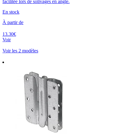
facilitée lors de solivages en angle.
En stock
À partir de
13.30€
Voir
Voir les 2 modèles