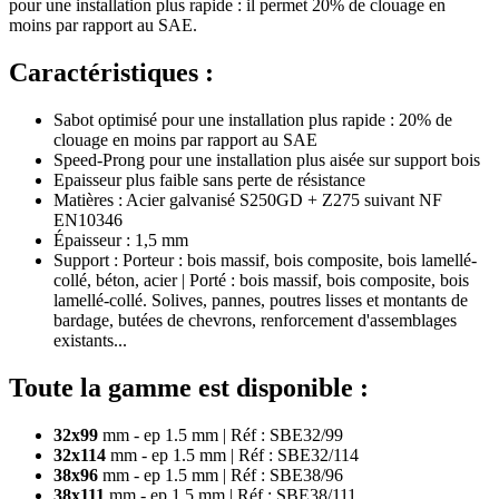
pour une installation plus rapide : il permet 20% de clouage en
moins par rapport au SAE.
Caractéristiques :
Sabot optimisé pour une installation plus rapide : 20% de
clouage en moins par rapport au SAE
Speed-Prong pour une installation plus aisée sur support bois
Epaisseur plus faible sans perte de résistance
Matières : Acier galvanisé S250GD + Z275 suivant NF
EN10346
Épaisseur : 1,5 mm
Support : Porteur : bois massif, bois composite, bois lamellé-
collé, béton, acier | Porté : bois massif, bois composite, bois
lamellé-collé. Solives, pannes, poutres lisses et montants de
bardage, butées de chevrons, renforcement d'assemblages
existants...
Toute la gamme est disponible :
32x99
mm - ep 1.5 mm | Réf : SBE32/99
32x114
mm - ep 1.5 mm | Réf : SBE32/114
38x96
mm - ep 1.5 mm | Réf : SBE38/96
38x111
mm - ep 1.5 mm | Réf : SBE38/111