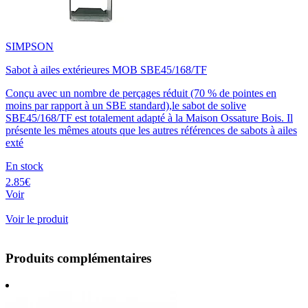
SIMPSON
Sabot à ailes extérieures MOB SBE45/168/TF
Conçu avec un nombre de perçages réduit (70 % de pointes en
moins par rapport à un SBE standard),le sabot de solive
SBE45/168/TF est totalement adapté à la Maison Ossature Bois. Il
présente les mêmes atouts que les autres références de sabots à ailes
exté
En stock
2.85€
Voir
Voir le produit
Produits complémentaires