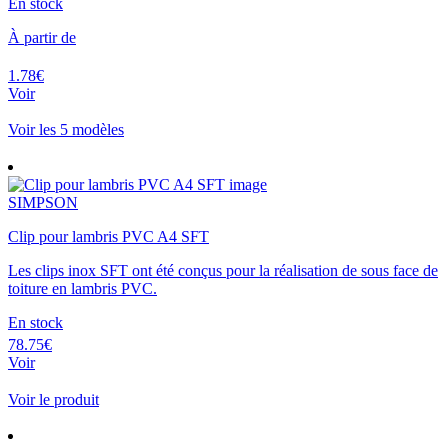
En stock
À partir de
1.78€
Voir
Voir les 5 modèles
SIMPSON
Clip pour lambris PVC A4 SFT
Les clips inox SFT ont été conçus pour la réalisation de sous face de
toiture en lambris PVC.
En stock
78.75€
Voir
Voir le produit