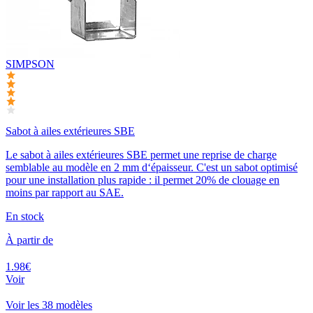
SIMPSON
Sabot à ailes extérieures SBE
Le sabot à ailes extérieures SBE permet une reprise de charge
semblable au modèle en 2 mm d‘épaisseur. C'est un sabot optimisé
pour une installation plus rapide : il permet 20% de clouage en
moins par rapport au SAE.
En stock
À partir de
1.98€
Voir
Voir les 38 modèles