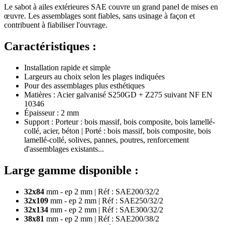
Le sabot à ailes extérieures SAE couvre un grand panel de mises en
œuvre. Les assemblages sont fiables, sans usinage à façon et
contribuent à fiabiliser l'ouvrage.
Caractéristiques :
Installation rapide et simple
Largeurs au choix selon les plages indiquées
Pour des assemblages plus esthétiques
Matières : Acier galvanisé S250GD + Z275 suivant NF EN
10346
Épaisseur : 2 mm
Support : Porteur : bois massif, bois composite, bois lamellé-
collé, acier, béton | Porté : bois massif, bois composite, bois
lamellé-collé, solives, pannes, poutres, renforcement
d'assemblages existants...
Large gamme disponible :
32x84
mm - ep 2 mm | Réf : SAE200/32/2
32x109
mm - ep 2 mm | Réf : SAE250/32/2
32x134
mm - ep 2 mm | Réf : SAE300/32/2
38x81
mm - ep 2 mm | Réf : SAE200/38/2