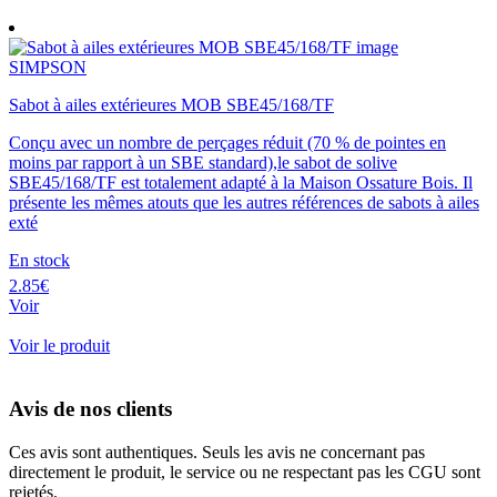
SIMPSON
Sabot à ailes extérieures MOB SBE45/168/TF
Conçu avec un nombre de perçages réduit (70 % de pointes en
moins par rapport à un SBE standard),le sabot de solive
SBE45/168/TF est totalement adapté à la Maison Ossature Bois. Il
présente les mêmes atouts que les autres références de sabots à ailes
exté
En stock
2.85€
Voir
Voir le produit
Avis de nos clients
Ces avis sont authentiques. Seuls les avis ne concernant pas
directement le produit, le service ou ne respectant pas les CGU sont
rejetés.