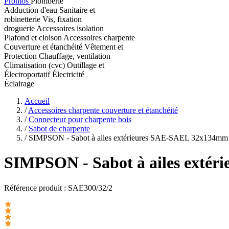
Promos
Plomberie
Adduction d'eau
Sanitaire et
robinetterie
Vis, fixation
droguerie
Accessoires isolation
Plafond et cloison
Accessoires charpente
Couverture et étanchéité
Vêtement et
Protection
Chauffage, ventilation
Climatisation (cvc)
Outillage et
Électroportatif
Électricité
Éclairage
Accueil
/
Accessoires charpente couverture et étanchéité
/
Connecteur pour charpente bois
/
Sabot de charpente
/
SIMPSON - Sabot à ailes extérieures SAE-SAEL 32x134mm
SIMPSON
- Sabot à ailes ext
Référence produit :
SAE300/32/2